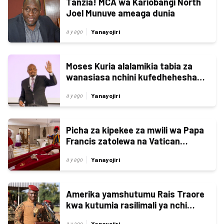
Tanzia! MCA wa Kariobangi North
Joel Munuve ameaga dunia
Yanayojiri
a y ago
Moses Kuria alalamikia tabia za
wanasiasa nchini kufedhehesha
idara ya elimu
Yanayojiri
a y ago
Picha za kipekee za mwili wa Papa
Francis zatolewa na Vatican
(+picha)
Yanayojiri
a y ago
Amerika yamshutumu Rais Traore
kwa kutumia rasilimali ya nchi
vibaya
Yanayojiri
a y ago