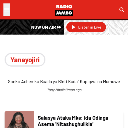
NOW ON AIR
Listen in Live
Yanayojiri
Sonko Achemka Baada ya Binti Kudai Kupigwa na Mumuwe
Tony Mballa
9mon ago
Salasya Ataka Mke; Ida Odinga
Asema ‘Nitashughulikia’