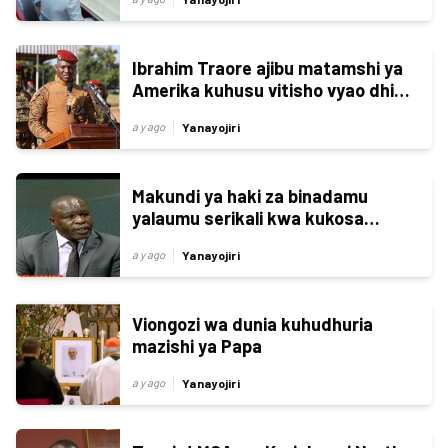
Ibrahim Traore ajibu matamshi ya
Amerika kuhusu vitisho vyao dhidi
yake
Yanayojiri
a y ago
Makundi ya haki za binadamu
yalaumu serikali kwa kukosa
kuwajibikia vifo vya raia
Yanayojiri
a y ago
Viongozi wa dunia kuhudhuria
mazishi ya Papa
Yanayojiri
a y ago