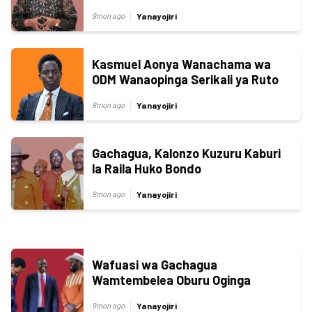
Yanayojiri
9mon ago
Kasmuel Aonya Wanachama wa
ODM Wanaopinga Serikali ya Ruto
Yanayojiri
9mon ago
Gachagua, Kalonzo Kuzuru Kaburi
la Raila Huko Bondo
Yanayojiri
9mon ago
Wafuasi wa Gachagua
Wamtembelea Oburu Oginga
Yanayojiri
9mon ago