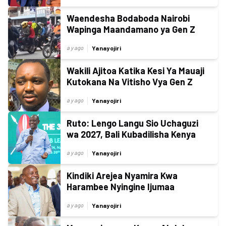
Waendesha Bodaboda Nairobi
Wapinga Maandamano ya Gen Z
Yanayojiri
a y ago
Wakili Ajitoa Katika Kesi Ya Mauaji
Kutokana Na Vitisho Vya Gen Z
Yanayojiri
a y ago
Ruto: Lengo Langu Sio Uchaguzi
wa 2027, Bali Kubadilisha Kenya
Yanayojiri
a y ago
Kindiki Arejea Nyamira Kwa
Harambee Nyingine Ijumaa
Yanayojiri
a y ago