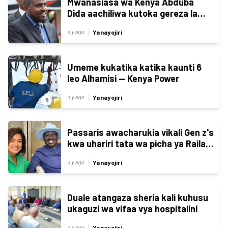
Mwanasiasa wa Kenya Abduba
Dida aachiliwa kutoka gereza la
Marekani baada ya kutumikia
Yanayojiri
a y ago
kifungo
Umeme kukatika katika kaunti 6
leo Alhamisi — Kenya Power
Yanayojiri
a y ago
Passaris awacharukia vikali Gen z's
kwa uhariri tata wa picha ya Raila
kuwania upapa
Yanayojiri
a y ago
Duale atangaza sheria kali kuhusu
ukaguzi wa vifaa vya hospitalini
Yanayojiri
a y ago