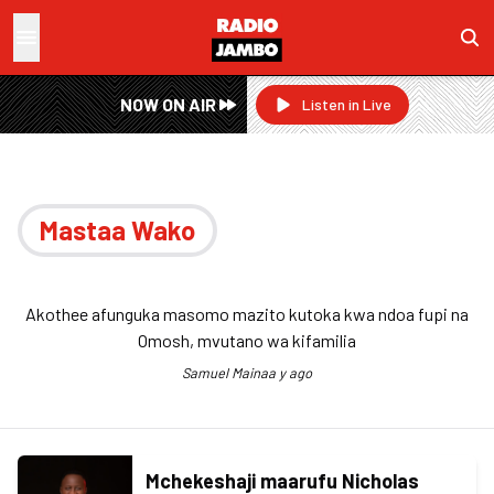
NOW ON AIR
Listen in Live
Mastaa Wako
Akothee afunguka masomo mazito kutoka kwa ndoa fupi na
Omosh, mvutano wa kifamilia
Samuel Maina
a y ago
Mchekeshaji maarufu Nicholas