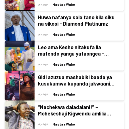
wimbo wake
Mastaa Wako
a y ago
Huwa nafanya sala tano kila siku
na sikosi - Diamond Platinumz
Mastaa Wako
a y ago
Leo ama Kesho nitakufa ila
matendo yangu yataongea -
Diamond Platinumz
Mastaa Wako
a y ago
Gidi azuzua mashabiki baada ya
kusukumwa kupanda jukwaani
kuimba 'Unbwogable'
Mastaa Wako
a y ago
“Nachekwa daladalani!” –
Mchekeshaji Kigwendu amlilia
Diamond Platnumz amnunulie gari
Mastaa Wako
a y ago