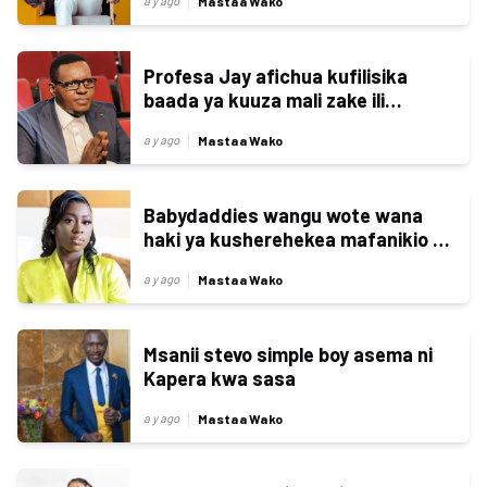
Mastaa Wako
a y ago
Profesa Jay afichua kufilisika
baada ya kuuza mali zake ili
kugharamia matibabu
Mastaa Wako
a y ago
Babydaddies wangu wote wana
haki ya kusherehekea mafanikio ya
watoto wetu - Akothee
Mastaa Wako
a y ago
Msanii stevo simple boy asema ni
Kapera kwa sasa
Mastaa Wako
a y ago