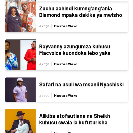
Zuchu aahindi kumng'ang'ania
Diamond mpaka dakika ya mwisho
Mastaa Wako
a y ago
Rayvanny azungumza kuhusu
Macvoice kuondoka lebo yake
Mastaa Wako
a y ago
Safari na usuli wa msanii Nyashiski
Mastaa Wako
a y ago
Alikiba atofautiana na Sheikh
kuhusu swala la kufuturisha