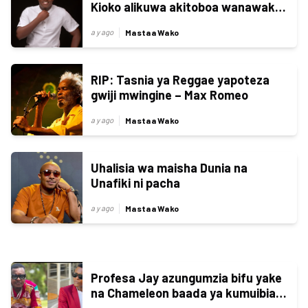
Kioko alikuwa akitoboa wanawake
masikio
Mastaa Wako
a y ago
RIP: Tasnia ya Reggae yapoteza
gwiji mwingine – Max Romeo
Mastaa Wako
a y ago
Uhalisia wa maisha Dunia na
Unafiki ni pacha
Mastaa Wako
a y ago
Profesa Jay azungumzia bifu yake
na Chameleon baada ya kumuibia