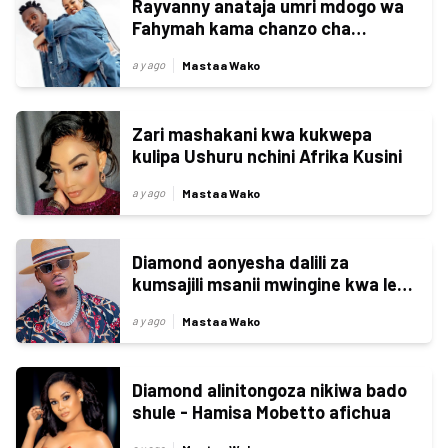
Rayvanny anataja umri mdogo wa
Fahymah kama chanzo cha
kuchelewesha ndoa yao
Mastaa Wako
a y ago
Zari mashakani kwa kukwepa
kulipa Ushuru nchini Afrika Kusini
Mastaa Wako
a y ago
Diamond aonyesha dalili za
kumsajili msanii mwingine kwa lebo
ya Wasafi baada ya Mbosso
Mastaa Wako
a y ago
kuondoka
Diamond alinitongoza nikiwa bado
shule - Hamisa Mobetto afichua