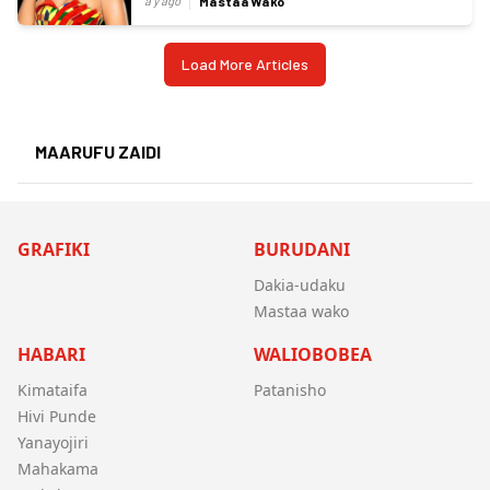
Mastaa Wako
a y ago
Load More Articles
MAARUFU ZAIDI
GRAFIKI
BURUDANI
Dakia-udaku
Mastaa wako
HABARI
WALIOBOBEA
Kimataifa
Patanisho
Hivi Punde
Yanayojiri
Mahakama